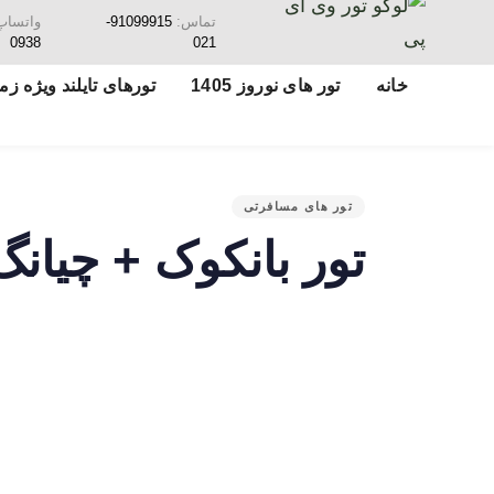
تماس:
91099915-
واتساپ
0938
021
خانه
تور های نوروز 1405
تورهای تایلند ویژه زمستا
تور های مسافرتی
تور بانکوک + چیانگ مای V.I.P ن