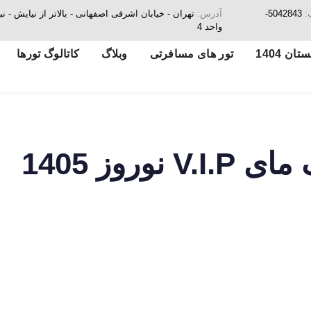
:
5042843-
آدرس:
تهران - خیابان اشرفی اصفهانی - بالاتر از نیایش
واحد 4
ن 1404
تور های مسافرتی
وبلاگ
کاتالوگ تورها
وروز 1405