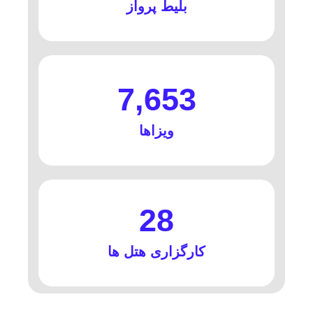
بلیط پرواز
7,653
ویزاها
28
کارگزاری هتل ها