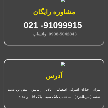
مشاوره رایگان
91099915- 021
0938-5042843 واتساپ
آدرس
تهران - خیابان اشرفی اصفهانی - بالاتر از نیایش - نبش بن بست
ششم (میرطاهری) - ساختمان بانک سپه - پلاک 16 - واحد 4