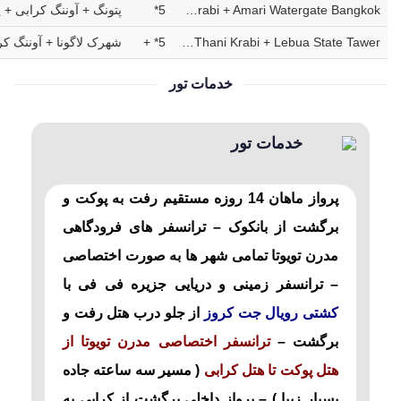
Avista Hideaway + Phi Phi Holiday + Centara Grand Krabi + Amari Watergate Bangkok
5*
پتونگ + آوننگ کرابی + پ
Angsana Laguna + Saii phiphi island Village + Dusit Thani Krabi + Lebua State Tawer
5* +
شهرک لاگونا + آوننگ کر
خدمات تور
خدمات تور
پرواز ماهان 14 روزه مستقیم رفت به پوکت و
برگشت از بانکوک – ترانسفر های فرودگاهی
مدرن تویوتا تمامی شهر ها به صورت اختصاصی
– ترانسفر زمینی و دریایی جزیره فی فی با
کشتی رویال جت کروز
از جلو درب هتل رفت و
برگشت –
ترانسفر اختصاصی مدرن تویوتا از
هتل پوکت تا هتل کرابی
( مسیر سه ساعته جاده
بسیار زیبا ) – پرواز داخلی برگشت از کرابی به