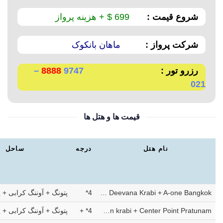
شروع قیمت :
699 $ + هزینه پرواز
شرکت پرواز :
ماهان بانکوک
رزرو تور :
9747
8888
–
021
قیمت ها و هتل ها
نام هتل
درجه
ساحل
Bauman Buri phuket + Villa in phi phi + Deevana Krabi + A-one Bangkok
4*
پتونگ + آوننگ کرابی + پ
Phuket Graceland + The Cliff phi phi + Holiday inn krabi + Center Point Pratunam
4* +
پتونگ + آوننگ کرابی + پ