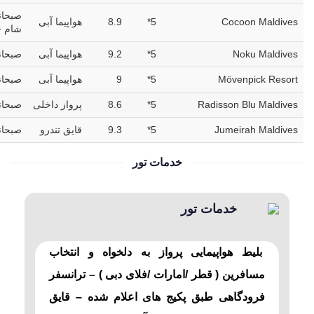
صبحانه
Cocoon Maldives
5*
8.9
هواپیما آبی
شام +
Noku Maldives
5*
9.2
هواپیما آبی
صبحانه
Mӧvenpick Resort
5*
9
هواپیما آبی
صبحانه
Radisson Blu Maldives
5*
8.6
پرواز داخلی
صبحانه
Jumeirah Maldives
5*
9.3
قایق تندرو
صبحانه
خدمات تور
خدمات تور
بلیط هواپیمایی پرواز به دلخواه و انتخاب
مسافرین ( قطر /امارات /فلای دبی ) – ترانسفر
فرودگاهی طبق پکیج های اعلام شده – قایق