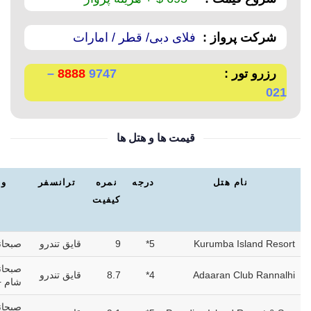
شرکت پرواز :
فلای دبی/ قطر / امارات
رزرو تور :
9747
8888
–
021
قیمت ها و هتل ها
نام هتل
درجه
نمره
ترانسفر
وع
کیفیت
Kurumba Island Resort
5*
9
قایق تندرو
صبحان
صبحانه
Adaaran Club Rannalhi
4*
8.7
قایق تندرو
شام +
صبحانه