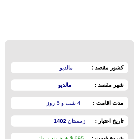
کشور مقصد :
مالدیو
شهر مقصد :
مالدیو
مدت اقامت :
4 شب و 5 روز
تاریخ اعتبار :
زمستان
1402
شروع قیمت :
695 $ + هزینه پرواز