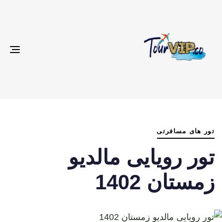
gle
ion
م
ش
تور های مسافرتی
د
تور رویایی مالدیو
:
زمستان 1402