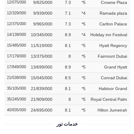
12/075/000
9/825/000
7.3
5*
Crowne Plaza
12/329/000
9/939/000
7.1
4*
Ramada plaza
12/375/000
9/965/000
7.3
5*
Carlton Palace
14/139/000
10/345/000
8.9
4*
Holiday inn Festival
15/485/000
11/519/000
8.1
5*
Hyatt Regency
17/179/000
13/375/000
8
5*
Fairmont Dubai
17/849/000
13/699/000
8.9
5*
Grand Hyatt
21/539/000
15/045/000
8.5
5*
Conrad Dubai
35/105/000
21/839/000
8.1
5*
Habtoor Grand
35/245/000
21/909/000
8
5*
Royal Central Palm
40/835/000
24/695/000
8.1
5*
Hilton Jumeirah
خدمات تور