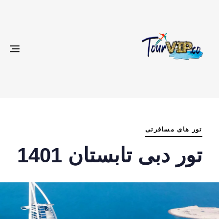
gle
ion
م
ش
تور های مسافرتی
د
تور دبی تابستان 1401
: