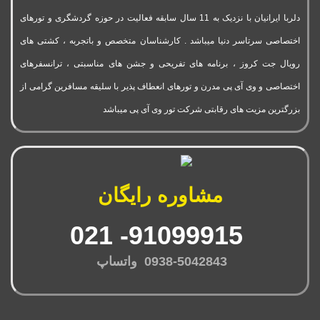
دلربا ایرانیان با نزدیک به 11 سال سابقه فعالیت در حوزه گردشگری و تورهای
اختصاصی سرتاسر دنیا میباشد . کارشناسان متخصص و باتجربه ، کشتی های
رویال جت کروز ، برنامه های تفریحی و جشن های مناسبتی ، ترانسفرهای
اختصاصی و وی آی پی مدرن و تورهای انعطاف پذیر با سلیقه مسافرین گرامی از
بزرگترین مزیت های رقابتی شرکت تور وی آی پی میباشد
مشاوره رایگان
91099915- 021
0938-5042843 واتساپ