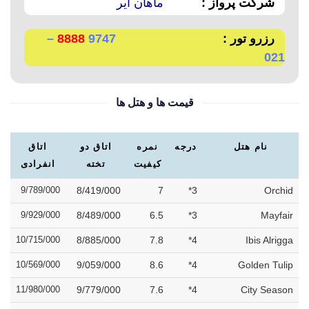
شرکت پرواز :
ماهان ایر
رزرو تور :
9747
8888
–
021
قیمت ها و هتل ها
نام هتل
درجه
نمره
اتاق دو
اتاق
کیفیت
تخته
انفرادی
9/789/000
8/419/000
7
3*
Orchid
9/929/000
8/489/000
6.5
3*
Mayfair
10/715/000
8/885/000
7.8
4*
Ibis Alrigga
10/569/000
9/059/000
8.6
4*
Golden Tulip
11/980/000
9/779/000
7.6
4*
City Season