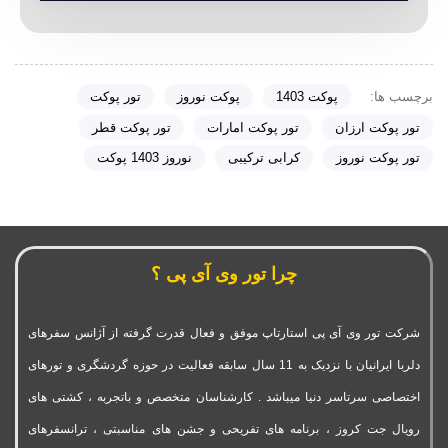
برچسب ها:
پوکت 1403
پوکت نوروز
تور پوکت
تور پوکت ارزان
تور پوکت امارات
تور پوکت قطر
تور پوکت نوروز
کرابی ترکیبی
نوروز 1403 پوکت
چرا تور وی آی پی ؟
شرکت تور وی آی پی استارتاپ موفق و فعال قدرت گرفته از آژانس سفرهای
دلربا ایرانیان با نزدیک به 11 سال سابقه فعالیت در حوزه گردشگری و تورهای
اختصاصی سرتاسر دنیا میباشد . کارشناسان متخصص و باتجربه ، کشتی های
رویال جت کروز ، برنامه های تفریحی و جشن های مناسبتی ، ترانسفرهای