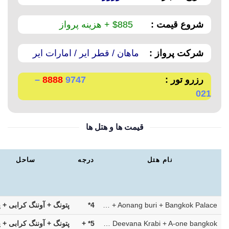
شروع قیمت :
885$ + هزینه پرواز
شرکت پرواز :
ماهان / قطر ایر / امارات ایر
رزرو تور :
9747
8888
–
021
قیمت ها و هتل ها
نام هتل
درجه
ساحل
Ashlee Hub + villa in phi phi + Aonang buri + Bangkok Palace
4*
پتونگ + آوننگ کرابی + پ
Fishermens + Ibiza (pool party hotel) + Deevana Krabi + A-one bangkok
5* +
پتونگ + آوننگ کرابی + پ