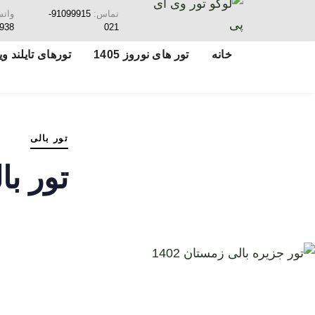
تماس:
91099915-
وات
938
021
خانه
تور های نوروز 1405
تورهای تایلند ویژ
تور بالی
تور بالی