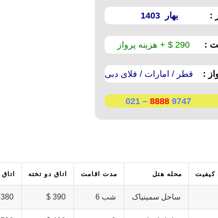
 :
بهار 1403
 :
290 $ + هزینه پرواز
ز :
قطر / امارات / فلای دبی
– 021
8888
9747
 کیفیت
محله هتل
مدت اقامت
اتاق دو تخته
اتاق 
ساحل سمینیاک
شب 6
390 $
380 $