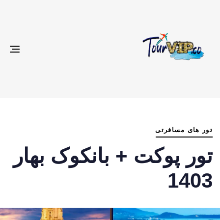
gle
ion
م
ش
تور های مسافرتی
د
تور پوکت + بانکوک بهار
:
1403