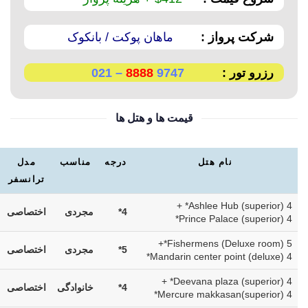
شرکت پرواز :
ماهان پوکت / بانکوک
رزرو تور :
9747
8888
– 021
قیمت ها و هتل ها
نام هتل
درجه
مناسب
مدل
ترانسفر
Ashlee Hub (superior) 4* +
4*
مجردی
اختصاصی
Prince Palace (superior) 4*
Fishermens (Deluxe room) 5*+
5*
مجردی
اختصاصی
Mandarin center point (deluxe) 4*
Deevana plaza (superior) 4* +
4*
خانوادگی
اختصاصی
Mercure makkasan(superior) 4*