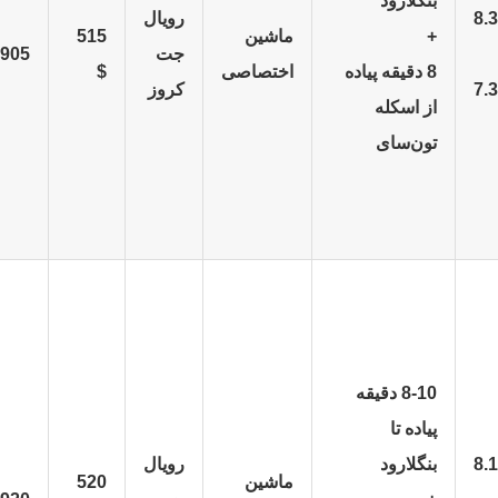
بنگلارود
8.3
رویال
+
ماشین
515
جت
905 $
8 دقیقه پیاده
اختصاصی
$
7.3
کروز
از اسکله
تون‌سای
8-10 دقیقه
پیاده تا
8.1
بنگلارود
رویال
ماشین
520