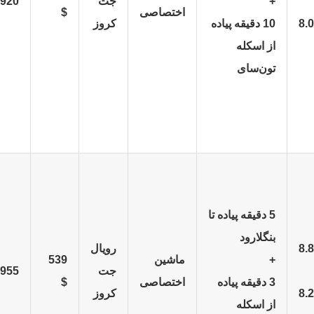
+
جت
920 $
اختصاصی
$
8.0
10 دقیقه پیاده
کروز
از اسکله
تون‌سای
5 دقیقه پیاده تا
بنگلارود
8.8
رویال
+
ماشین
539
جت
955 $
3 دقیقه پیاده
اختصاصی
$
8.2
کروز
از اسکله