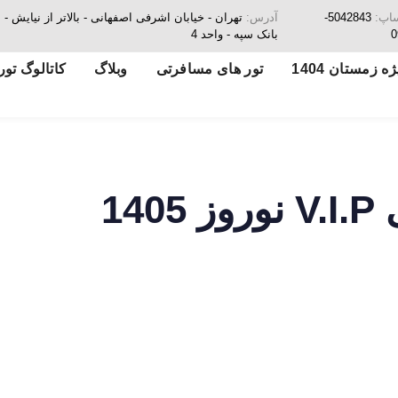
ساپ:
5042843-
آدرس:
تهران - خیابان اشرفی اصفهانی - بالاتر از نیای
0
بانک سپه - واحد 4
ه زمستان 1404
تور های مسافرتی
وبلاگ
کاتالوگ تور
14