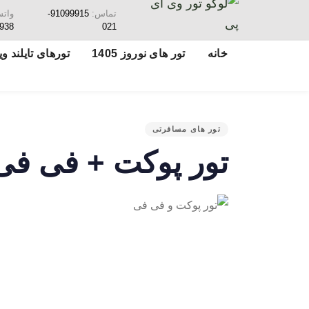
تماس:
91099915-
وات
938
021
خانه
تور های نوروز 1405
تورهای تایلند ویژ
تور های مسافرتی
تور پوکت + فی فی V.I.P نوروز 05