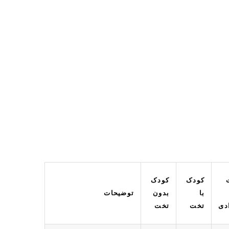
کودک
کودک
با
بدون
توضیحات
دی
تخت
تخت