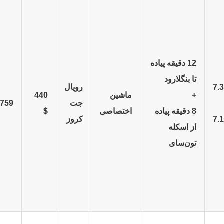
12 دقیقه پیاده
تا بنگلارود
7.3
رویال
+
ماشین
440
جت
759 $
8 دقیقه پیاده
اختصاصی
$
7.1
کروز
از اسکله
تون‌سای