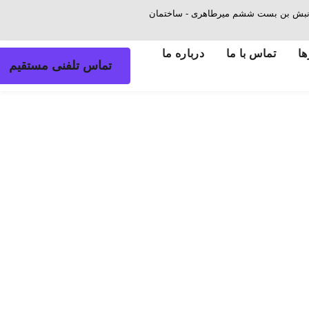
ش - نبش بن بست ششم میرطاهری - ساختمان
ها
تماس با ما
درباره ما
تماس تلفنی مستقیم
منتشر
شده
در
: