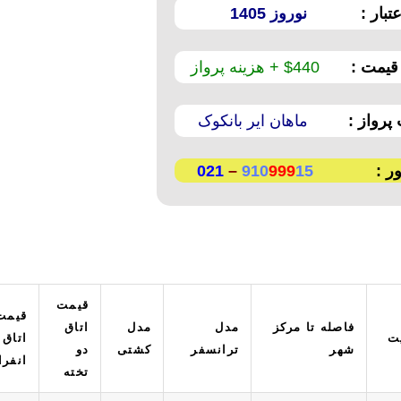
تبار :
نوروز 1405
یمت :
440$ + هزینه پرواز
رواز :
ماهان ایر بانکوک
ر :
15
999
910
–
021
قیمت
قیمت
فاصله تا مرکز
مدل
مدل
اتاق
ت
اتاق
شهر
ترانسفر
کشتی
دو
انفرا
تخته