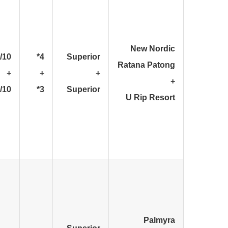
New Nordic
/10
4*
Superior
Ratana Patong
+
+
+
+
/10
3*
Superior
U Rip Resort
Palmyra