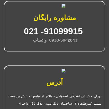
مشاوره رایگان
91099915- 021
0938-5042843 واتساپ
آدرس
تهران - خیابان اشرفی اصفهانی - بالاتر از نیایش - نبش بن بست
ششم (میرطاهری) - ساختمان بانک سپه - پلاک 16 - واحد 4