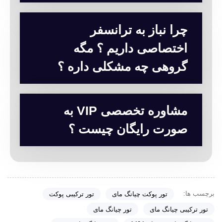
چرا نباز به ترانسفر
اختصاصی داریم ؟ مگه
گروهی چه مشکلی داره ؟
مشاوره تخصصی VIP به
صورت رایگان چیست ؟
برچسب ها:
تور پوکت چیانگ مای
تور ترکیبی پوکت
تور ترکیبی چیانگ مای
تور چیانگ مای