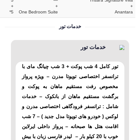
5*
—
Trisara Signature Villa
+
+
+
5*
One Bedroom Suite
Anantara
خدمات تور
خدمات تور
تور کامل 4 شب پوکت + 3 شب چیانگ مای با
ترانسفر اختصاصی تویوتا مدرن – ویژه پرواز
مخصوص رفت مستقیم ماهان به پوکت و
برگشت مستقیم ماهان از بانکوک – خدمات
شامل : ترانسفر فرودگاهی اختصاصی مدرن و
لوکس ( خودرو های تویوتا مدل جدید ) – 7 شب
اقامت هتل ها صبحانه – پرواز داخلی ایرلاین
خوب با 20 کیلو بار – لیدر فارسی زبان با بیش