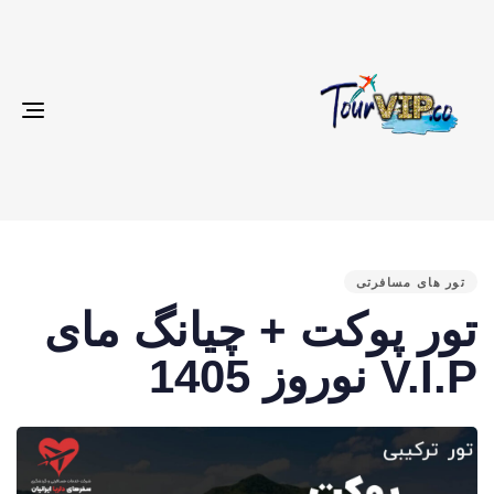
gle
ion
م
ش
تور های مسافرتی
د
تور پوکت + چیانگ مای
:
V.I.P نوروز 1405