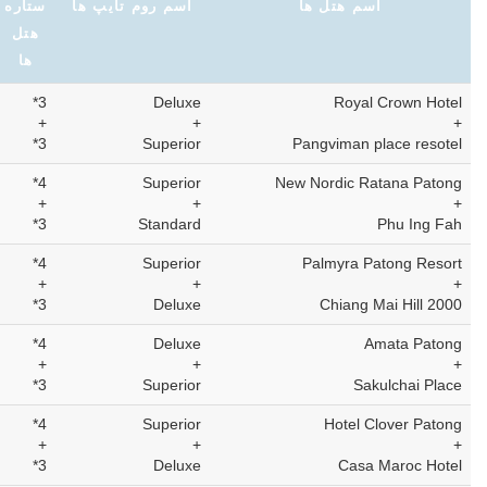
اسم هتل ها
اسم روم تایپ ها
ستاره
هتل
ها
3*
Deluxe
Royal Crown Hotel
+
+
+
3*
Superior
Pangviman place resotel
4*
Superior
New Nordic Ratana Patong
+
+
+
3*
Standard
Phu Ing Fah
4*
Superior
Palmyra Patong Resort
+
+
+
3*
Deluxe
Chiang Mai Hill 2000
4*
Deluxe
Amata Patong
+
+
+
3*
Superior
Sakulchai Place
4*
Superior
Hotel Clover Patong
+
+
+
3*
Deluxe
Casa Maroc Hotel