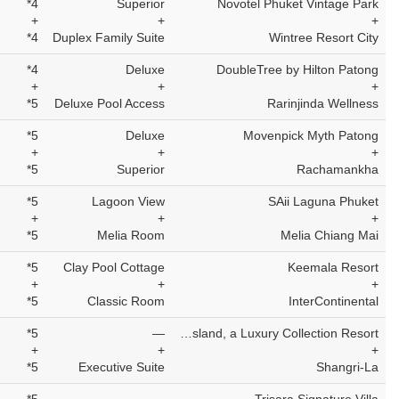
4*
Superior
Novotel Phuket Vintage Park
+
+
+
4*
Duplex Family Suite
Wintree Resort City
4*
Deluxe
DoubleTree by Hilton Patong
+
+
+
5*
Deluxe Pool Access
Rarinjinda Wellness
5*
Deluxe
Movenpick Myth Patong
+
+
+
5*
Superior
Rachamankha
5*
Lagoon View
SAii Laguna Phuket
+
+
+
5*
Melia Room
Melia Chiang Mai
5*
Clay Pool Cottage
Keemala Resort
+
+
+
5*
Classic Room
InterContinental
5*
—
The Naka Island, a Luxury Collection Resort
+
+
+
5*
Executive Suite
Shangri-La