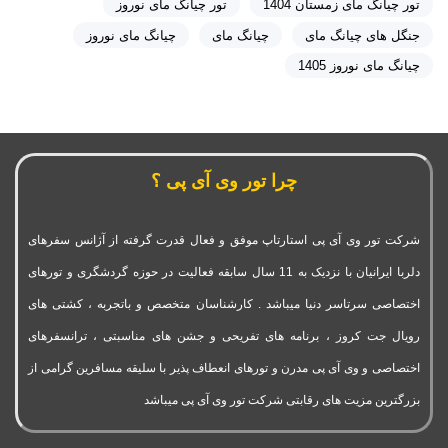
تور چیانگ مای زمستان 1404
تور چیانگ مای نوروز
جنگل های چیانگ مای
چیانگ مای
چیانگ مای نوروز
چیانگ مای نوروز 1405
چرا تور وی آی پی ؟
شرکت تور وی آی پی استارتاپ موفق و فعال قدرت گرفته از آژانس سفرهای
دلربا ایرانیان با نزدیک به 11 سال سابقه فعالیت در حوزه گردشگری و تورهای
اختصاصی سرتاسر دنیا میباشد . کارشناسان متخصص و باتجربه ، کشتی های
رویال جت کروز ، برنامه های تفریحی و جشن های مناسبتی ، ترانسفرهای
اختصاصی و وی آی پی مدرن و تورهای انعطاف پذیر با سلیقه مسافرین گرامی از
بزرگترین مزیت های رقابتی شرکت تور وی آی پی میباشد