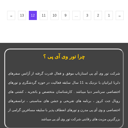
→
13
12
11
10
9
…
3
2
1
←
چرا تور وی آی پی ؟
شرکت تور وی آی پی استارتاپ موفق و فعال قدرت گرفته از آژانس سفرهای
دلربا ایرانیان با نزدیک به 11 سال سابقه فعالیت در حوزه گردشگری و تورهای
اختصاصی سرتاسر دنیا میباشد . کارشناسان متخصص و باتجربه ، کشتی های
رویال جت کروز ، برنامه های تفریحی و جشن های مناسبتی ، ترانسفرهای
اختصاصی و وی آی پی مدرن و تورهای انعطاف پذیر با سلیقه مسافرین گرامی از
بزرگترین مزیت های رقابتی شرکت تور وی آی پی میباشد