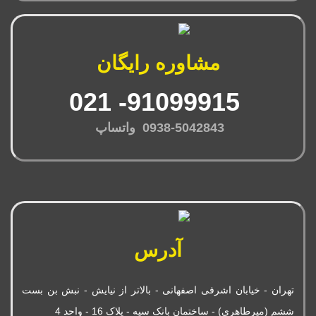
مشاوره رایگان
91099915- 021
0938-5042843 واتساپ
آدرس
تهران - خیابان اشرفی اصفهانی - بالاتر از نیایش - نبش بن بست
ششم (میرطاهری) - ساختمان بانک سپه - پلاک 16 - واحد 4