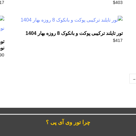
17
$
403
تور تایلند ترکیبی پوکت و بانکوک 8 روزه بهار 1404
$
417
نورو
90
→
چرا تور وی آی پی ؟