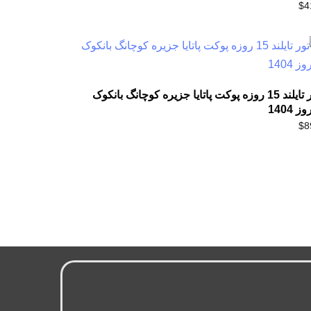
$
4
تور تایلند 15 روزه پوکت پاتایا جزیره کوچانگ بانکوک
ز 1404
$
8