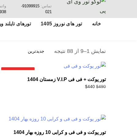
تماس:
91099915-
وات
938
021
خانه
تور های نوروز 1405
تورهای تایلند ویژ
نمایش 1–9 از 88 نتیجه
فروش ویژه!
تور پوکت + فی فی V.I.P زمستان 1404
$
440
$
490
تور پوکت و فی فی و کرابی 10 روزه بهار 1404