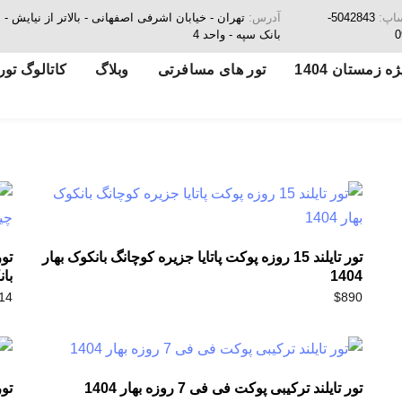
ساپ:
5042843-
آدرس:
تهران - خیابان اشرفی اصفهانی - بالاتر از نیای
0
بانک سپه - واحد 4
ه زمستان 1404
تور های مسافرتی
وبلاگ
کاتالوگ تور
قیمت
قیمت
فعلی
اصلی
$490
$440
تور تایلند 15 روزه پوکت پاتایا جزیره کوچانگ بانکوک بهار
بود.
است.
1404
بان
14
$
890
تور تایلند ترکیبی پوکت فی فی 7 روزه بهار 1404
تور تای