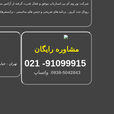
رویال جت کروز ، برنامه های تفریحی و جشن های مناسبتی ، ترانسفرهای
مشاوره رایگان
91099915- 021
تهران - خیاب
0938-5042843 واتساپ