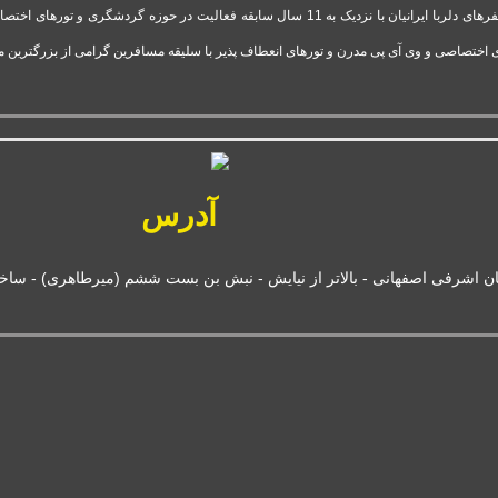
شرکت تور وی آی پی استارتاپ موفق و فعال قدرت گرفته از آژانس سفرهای دلربا ایرانیان با نزدیک 
 اختصاصی و وی آی پی مدرن و تورهای انعطاف پذیر با سلیقه مسافرین گرامی از بزرگترین 
آدرس
ان اشرفی اصفهانی - بالاتر از نیایش - نبش بن بست ششم (میرطاهری) - ساختمان بانک 