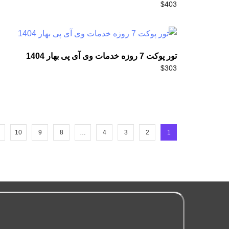
$
403
تور پوکت 7 روزه خدمات وی آی پی بهار 1404
$
303
10
9
8
…
4
3
2
1