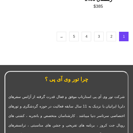
$
385
→
5
4
3
2
1
چرا تور وی آی پی ؟
شرکت تور وی آی پی استارتاپ موفق و فعال قدرت گرفته از آژانس سفرهای
دلربا ایرانیان با نزدیک به 11 سال سابقه فعالیت در حوزه گردشگری و تورهای
اختصاصی سرتاسر دنیا میباشد . کارشناسان متخصص و باتجربه ، کشتی های
رویال جت کروز ، برنامه های تفریحی و جشن های مناسبتی ، ترانسفرهای