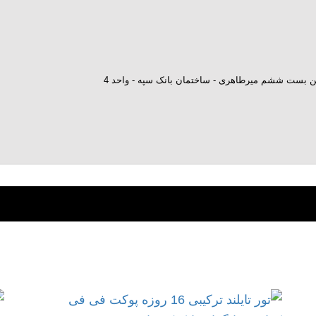
ش بن بست ششم میرطاهری - ساختمان بانک سپه - واحد 4