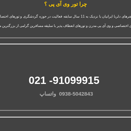
چرا تور وی آی پی ؟
شرکت تور وی آی پی استارتاپ موفق و فعال قدرت گرفته از آژانس سفرهای دلربا ایرانیان با نزدیک 
 اختصاصی و وی آی پی مدرن و تورهای انعطاف پذیر با سلیقه مسافرین گرامی از بزرگترین 
91099915- 021
0938-5042843 واتساپ