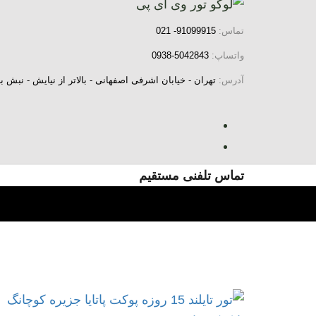
رش
فتن
ه
ینک
تماس:
91099915- 021
ا
اوبری
واتساپ:
5042843-0938
ولیه
آدرس:
تهران - خیابان اشرفی اصفهانی - بالاتر از نیایش - نب
رش
ه
حتوا
تماس تلفنی مستقیم