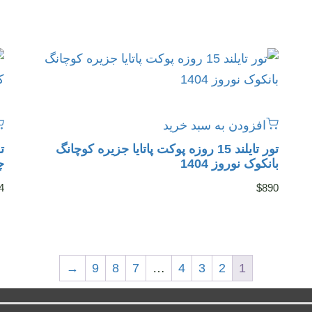
افزودن به سبد خرید
تور تایلند 15 روزه پوکت پاتایا جزیره کوچانگ
بانکوک نوروز 1404
چ
4
$
890
→
9
8
7
…
4
3
2
1