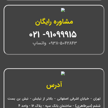
مشاوره رایگان
91099915- 021
0938-5042843 واتساپ
آدرس
تهران - خیابان اشرفی اصفهانی - بالاتر از نیایش - نبش بن بست
ششم (میرطاهری) - ساختمان بانک سپه - پلاک 16 - واحد 4