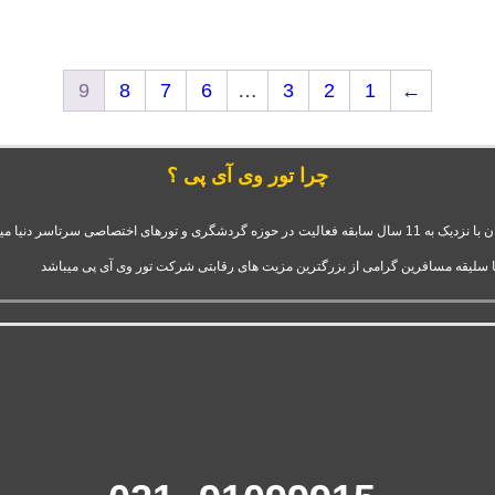
9
8
7
6
…
3
2
1
←
چرا تور وی آی پی ؟
شرکت تور وی آی پی استارتاپ موفق و فعال قدرت گرفته از آژانس سفرهای دلربا ایرانیان با نزدیک به 11 سال سابقه فعال
ا سلیقه مسافرین گرامی از بزرگترین مزیت های رقابتی شرکت تور وی آی پی میباشد