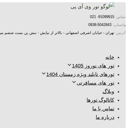
پرش
رفتن
به
لینک
تماس:
91099915- 021
ها
ناوبری
واتساپ:
5042843-0938
اولیه
آدرس:
تهران - خیابان اشرفی اصفهانی - بالاتر از نیایش - نبش بن بست ششم میر
پرش
به
خانه
محتوا
تور های نوروز 1405
تورهای تایلند ویژه زمستان 1404
تور های مسافرتی
وبلاگ
کاتالوگ تورها
تماس با ما
درباره ما