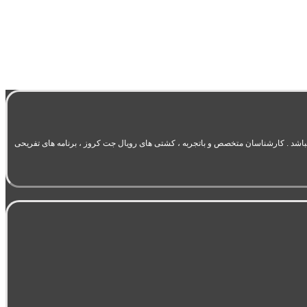
یت در حوزه گردشگری و تورهای اختصاصی سرتاسر دنیا میباشد . کارشناسان متخصص و باتجربه ، کشتی های رویال جت کروز ، برنامه های تفریحی