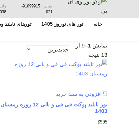
تماس:
91099915-
وات
938
021
خانه
تور های نوروز 1405
تورهای تایلند ویژ
نمایش 1–9 از
13 نتیجه
افزودن به سبد خرید
تور تایلند پوکت فی فی و بالی 12 روزه زمستان
1403
$
995