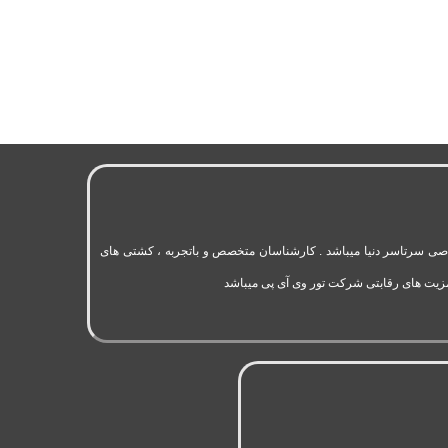
به 11 سال سابقه فعالیت در حوزه گردشگری و تورهای اختصاصی سرتاسر دنیا میباشد . کارشناسان متخصص و باتجربه ، کشتی های
مزیت های رقابتی شرکت تور وی آی پی میباشد