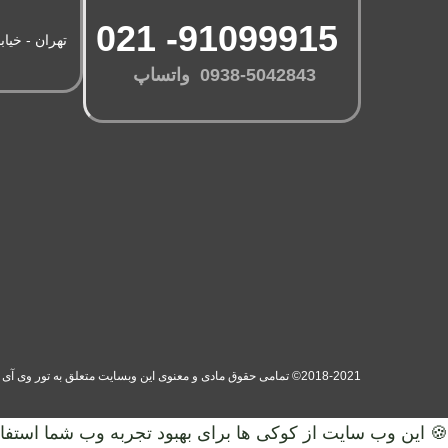
91099915- 021
تهران - خیاب
0938-5042843 واتساپ
2018-2021© تمامی حقوق مادی و معنوی این وبسایت متعلق به تور وی آی پی (سفر های دلربا ایرانیان) می‌باشد. (ورژن 1.00.11)
🍪 این وب سایت از کوکی ها برای بهبود تجربه وب شما استفاد