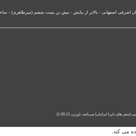
ان اشرفی اصفهانی - بالاتر از نیایش - نبش بن بست ششم (میرطاهری) - ساختمان بانک 
ه می کند.