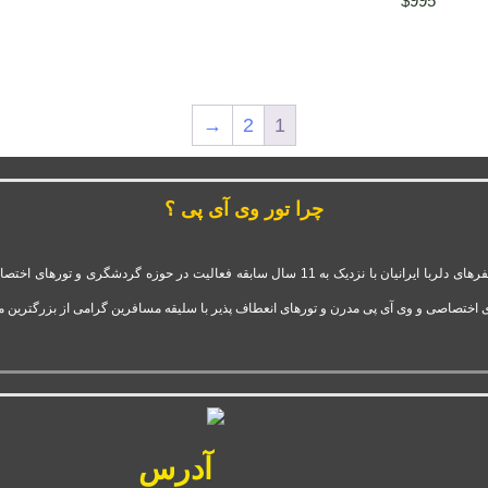
$
995
→
2
1
چرا تور وی آی پی ؟
شرکت تور وی آی پی استارتاپ موفق و فعال قدرت گرفته از آژانس سفرهای دلربا ایرانیان با نزدیک 
 اختصاصی و وی آی پی مدرن و تورهای انعطاف پذیر با سلیقه مسافرین گرامی از بزرگترین 
آدرس