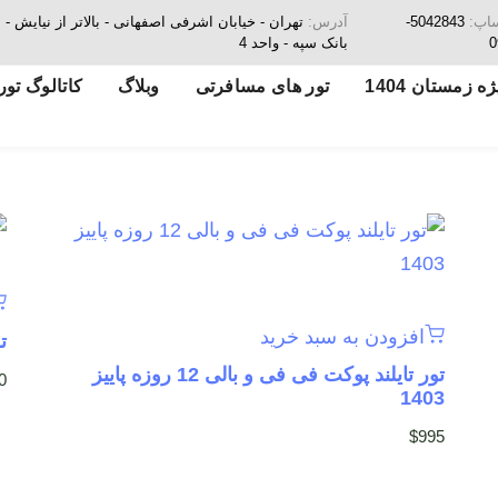
ساپ:
5042843-
آدرس:
تهران - خیابان اشرفی اصفهانی - بالاتر از نیای
0
بانک سپه - واحد 4
ه زمستان 1404
تور های مسافرتی
وبلاگ
کاتالوگ تور
افزودن به سبد خرید
تور
تور تایلند پوکت فی فی و بالی 12 روزه پاییز
0
1403
$
995