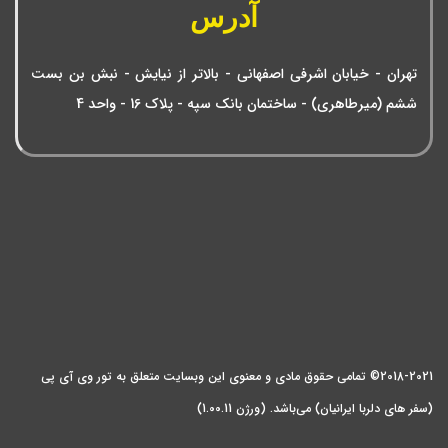
آدرس
تهران - خیابان اشرفی اصفهانی - بالاتر از نیایش - نبش بن بست
ششم (میرطاهری) - ساختمان بانک سپه - پلاک 16 - واحد 4
2018-2021© تمامی حقوق مادی و معنوی این وبسایت متعلق به تور وی آی پی
(سفر های دلربا ایرانیان) می‌باشد. (ورژن 1.00.11)