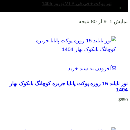
تور پوکت + فی فی V.I.P نوروز 1405
نمایش 1–9 از 80 نتیجه
افزودن به سبد خرید
تور تایلند 15 روزه پوکت پاتایا جزیره کوچانگ بانکوک بهار
1404
$
890