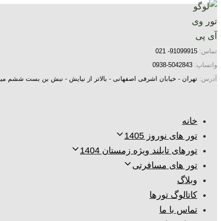
پرش
رفتن
به
لینک
ها
ناوبری
تماس:
91099915- 021
اولیه
واتساپ:
5042843-0938
پرش
آدرس:
تهران - خیابان اشرفی اصفهانی - بالاتر از نیایش - نبش بن بست ششم میر
به
محتوا
خانه
تور های نوروز 1405
تورهای تایلند ویژه زمستان 1404
تور های مسافرتی
وبلاگ
کاتالوگ تورها
تماس با ما