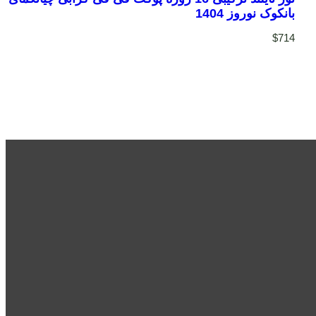
بانکوک نوروز 1404
$
714