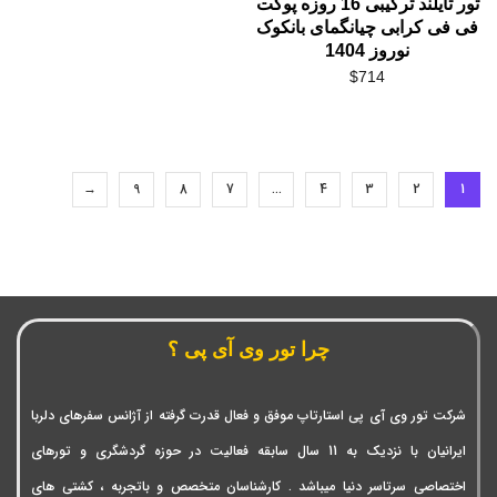
تور تایلند ترکیبی 16 روزه پوکت
فی فی کرابی چیانگمای بانکوک
نوروز 1404
$
714
→
9
8
7
…
4
3
2
1
چرا تور وی آی پی ؟
شرکت تور وی آی پی استارتاپ موفق و فعال قدرت گرفته از آژانس سفرهای دلربا
ایرانیان با نزدیک به 11 سال سابقه فعالیت در حوزه گردشگری و تورهای
اختصاصی سرتاسر دنیا میباشد . کارشناسان متخصص و باتجربه ، کشتی های