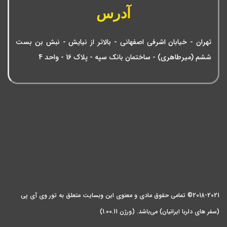
آدرس
تهران - خیابان اشرفی اصفهانی - بالاتر از نیایش - نبش بن بست
ششم (میرطاهری) - ساختمان بانک سپه - پلاک 16 - واحد 4
2018-2021© تمامی حقوق مادی و معنوی این وبسایت متعلق به تور وی آی پی
(سفر های دلربا ایرانیان) می‌باشد. (ورژن 1.00.11)