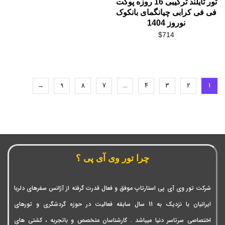
تور تایلند ترکیبی 16 روزه پوکت
فی فی کرابی چیانگمای بانکوک
نوروز 1404
$
714
→
9
8
7
…
4
3
2
1
چرا تور وی آی پی ؟
شرکت تور وی آی پی استارتاپ موفق و فعال قدرت گرفته از آژانس سفرهای دلربا
ایرانیان با نزدیک به 11 سال سابقه فعالیت در حوزه گردشگری و تورهای
اختصاصی سرتاسر دنیا میباشد . کارشناسان متخصص و باتجربه ، کشتی های