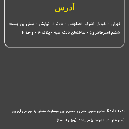
آدرس
تهران - خیابان اشرفی اصفهانی - بالاتر از نیایش - نبش بن بست
ششم (میرطاهری) - ساختمان بانک سپه - پلاک 16 - واحد 4
2018-2021© تمامی حقوق مادی و معنوی این وبسایت متعلق به تور وی آی پی
(سفر های دلربا ایرانیان) می‌باشد. (ورژن 1.00.11)