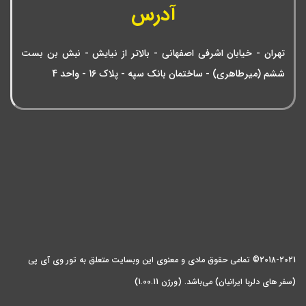
آدرس
تهران - خیابان اشرفی اصفهانی - بالاتر از نیایش - نبش بن بست
ششم (میرطاهری) - ساختمان بانک سپه - پلاک 16 - واحد 4
2018-2021© تمامی حقوق مادی و معنوی این وبسایت متعلق به تور وی آی پی
(سفر های دلربا ایرانیان) می‌باشد. (ورژن 1.00.11)