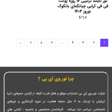
تور تایلند ترکیبی 16 روزه پوکت
فی فی کرابی چیانگمای بانکوک
نوروز 1404
$
714
→
9
8
7
…
4
3
2
1
چرا تور وی آی پی ؟
شرکت تور وی آی پی استارتاپ موفق و فعال قدرت گرفته از آژانس سفرهای دلربا
ایرانیان با نزدیک به 11 سال سابقه فعالیت در حوزه گردشگری و تورهای
اختصاصی سرتاسر دنیا میباشد . کارشناسان متخصص و باتجربه ، کشتی های