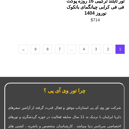
تور تایلند ترکیبی 16 روزه پوکت
فی فی کرابی چیانگمای بانکوک
نوروز 1404
$
714
→
9
8
7
…
4
3
2
1
چرا تور وی آی پی ؟
شرکت تور وی آی پی استارتاپ موفق و فعال قدرت گرفته از آژانس سفرهای
دلربا ایرانیان با نزدیک به 11 سال سابقه فعالیت در حوزه گردشگری و تورهای
اختصاصی سرتاسر دنیا میباشد . کارشناسان متخصص و باتجربه ، کشتی های