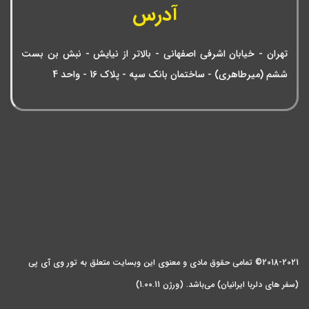
آدرس
تهران - خیابان اشرفی اصفهانی - بالاتر از نیایش - نبش بن بست
ششم (میرطاهری) - ساختمان بانک سپه - پلاک 16 - واحد 4
2018-2021© تمامی حقوق مادی و معنوی این وبسایت متعلق به تور وی آی پی
(سفر های دلربا ایرانیان) می‌باشد. (ورژن 1.00.11)