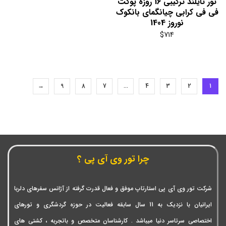
تور تایلند ترکیبی 16 روزه پوکت
فی فی کرابی چیانگمای بانکوک
نوروز 1404
$
714
→
9
8
7
…
4
3
2
1
چرا تور وی آی پی ؟
شرکت تور وی آی پی استارتاپ موفق و فعال قدرت گرفته از آژانس سفرهای دلربا
ایرانیان با نزدیک به 11 سال سابقه فعالیت در حوزه گردشگری و تورهای
اختصاصی سرتاسر دنیا میباشد . کارشناسان متخصص و باتجربه ، کشتی های