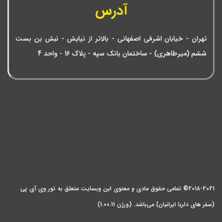
آدرس
تهران - خیابان اشرفی اصفهانی - بالاتر از نیایش - نبش بن بست
ششم (میرطاهری) - ساختمان بانک سپه - پلاک 16 - واحد 4
2018-2021© تمامی حقوق مادی و معنوی این وبسایت متعلق به تور وی آی پی
(سفر های دلربا ایرانیان) می‌باشد. (ورژن 1.00.11)