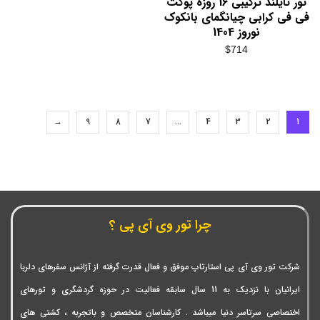
تور تایلند ترکیبی 16 روزه پوکت
فی فی کرابی چیانگمای بانکوک
نوروز 1404
$
714
→
9
8
7
…
4
3
2
1
چرا تور وی آی پی ؟
شرکت تور وی آی پی استارتاپ موفق و فعال قدرت گرفته از آژانس سفرهای دلربا
ایرانیان با نزدیک به 11 سال سابقه فعالیت در حوزه گردشگری و تورهای
اختصاصی سرتاسر دنیا میباشد . کارشناسان متخصص و باتجربه ، کشتی های