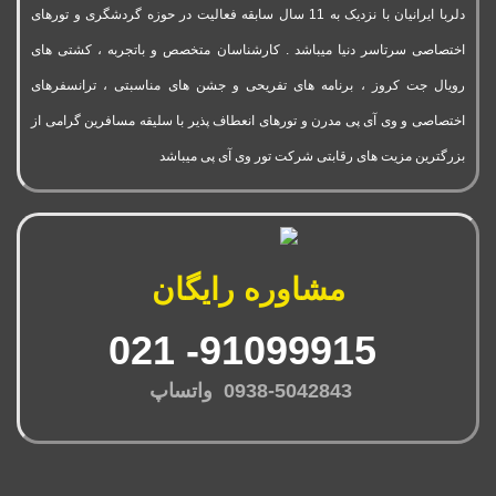
دلربا ایرانیان با نزدیک به 11 سال سابقه فعالیت در حوزه گردشگری و تورهای
اختصاصی سرتاسر دنیا میباشد . کارشناسان متخصص و باتجربه ، کشتی های
رویال جت کروز ، برنامه های تفریحی و جشن های مناسبتی ، ترانسفرهای
اختصاصی و وی آی پی مدرن و تورهای انعطاف پذیر با سلیقه مسافرین گرامی از
بزرگترین مزیت های رقابتی شرکت تور وی آی پی میباشد
مشاوره رایگان
91099915- 021
0938-5042843 واتساپ