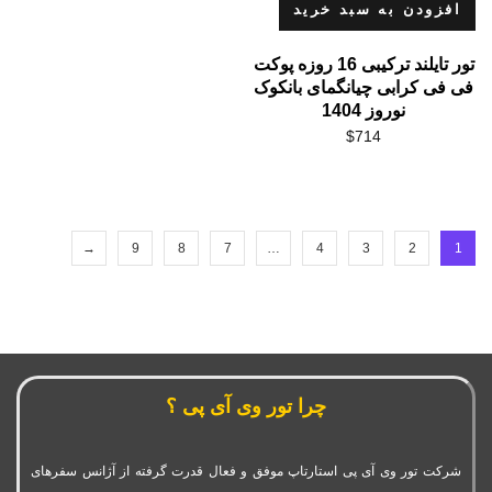
افزودن به سبد خرید
تور تایلند ترکیبی 16 روزه پوکت
فی فی کرابی چیانگمای بانکوک
نوروز 1404
$
714
→
9
8
7
…
4
3
2
1
چرا تور وی آی پی ؟
شرکت تور وی آی پی استارتاپ موفق و فعال قدرت گرفته از آژانس سفرهای