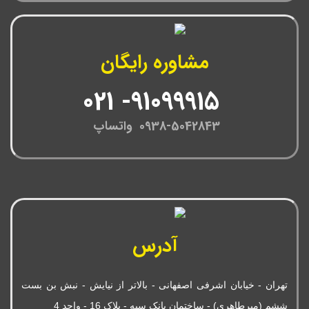
مشاوره رایگان
91099915- 021
0938-5042843 واتساپ
آدرس
تهران - خیابان اشرفی اصفهانی - بالاتر از نیایش - نبش بن بست
ششم (میرطاهری) - ساختمان بانک سپه - پلاک 16 - واحد 4