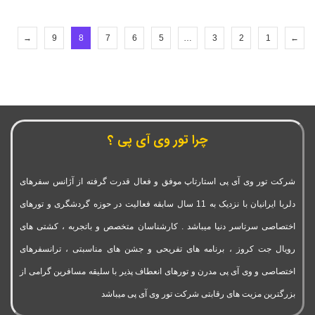
→
9
8
7
6
5
…
3
2
1
←
چرا تور وی آی پی ؟
شرکت تور وی آی پی استارتاپ موفق و فعال قدرت گرفته از آژانس سفرهای
دلربا ایرانیان با نزدیک به 11 سال سابقه فعالیت در حوزه گردشگری و تورهای
اختصاصی سرتاسر دنیا میباشد . کارشناسان متخصص و باتجربه ، کشتی های
رویال جت کروز ، برنامه های تفریحی و جشن های مناسبتی ، ترانسفرهای
اختصاصی و وی آی پی مدرن و تورهای انعطاف پذیر با سلیقه مسافرین گرامی از
بزرگترین مزیت های رقابتی شرکت تور وی آی پی میباشد