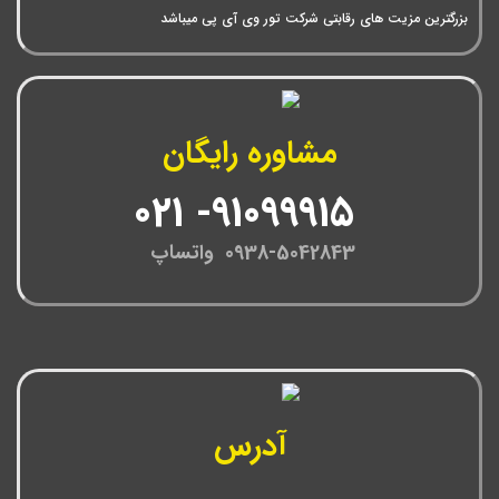
بزرگترین مزیت های رقابتی شرکت تور وی آی پی میباشد
مشاوره رایگان
91099915- 021
0938-5042843 واتساپ
آدرس