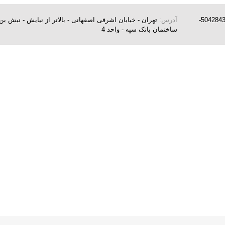
5042843-
آدرس:
تهران - خیابان اشرفی اصفهانی - بالاتر از نیایش - نبش
ساختمان بانک سپه - واحد 4