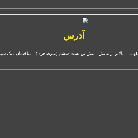
آدرس
نی - بالاتر از نیایش - نبش بن بست ششم (میرطاهری) - ساختمان بانک سپه - پلاک 16 