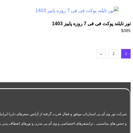
تور تایلند پوکت فی فی 7 روزه پاییز 1403
$
385
→
2
1
و جشن های مناسبتی ، ترانسفرهای اختصاصی و وی آی پی مدرن و تورهای انعطاف پذیر ب