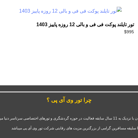
تور تایلند پوکت فی فی و بالی 12 روزه پاییز 1403
$
995
چرا تور وی آی پی ؟
شرکت تور وی آی پی استارتاپ موفق و فعال قدرت گرفته از آژانس سفرهای دلربا ایرانیان با نزدیک به 11 سال سابقه فعال
ا سلیقه مسافرین گرامی از بزرگترین مزیت های رقابتی شرکت تور وی آی پی میباشد