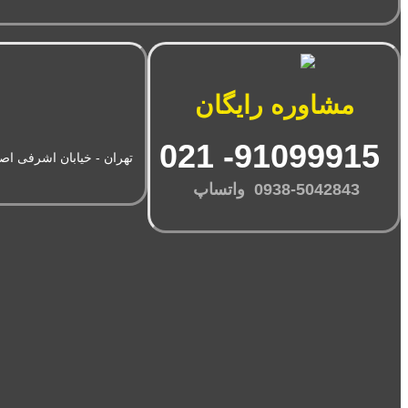
مشاوره رایگان
91099915- 021
تهران - خیابان اشرفی اصفها
0938-5042843 واتساپ