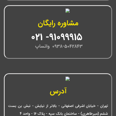
مشاوره رایگان
91099915- 021
0938-5042843 واتساپ
آدرس
تهران - خیابان اشرفی اصفهانی - بالاتر از نیایش - نبش بن بست
ششم (میرطاهری) - ساختمان بانک سپه - پلاک 16 - واحد 4