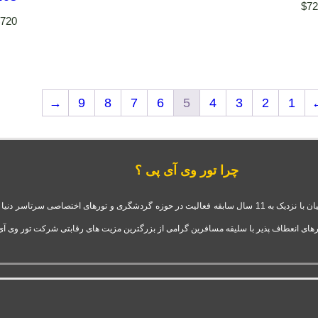
$
7
$
720
→
9
8
7
6
5
4
3
2
1
چرا تور وی آی پی ؟
شرکت تور وی آی پی استارتاپ موفق و فعال قدرت گرفته از آژانس سفرهای دلربا ایرانیان با نزدیک به 11 سال سابقه فعالیت
های انعطاف پذیر با سلیقه مسافرین گرامی از بزرگترین مزیت های رقابتی شرکت تور وی آی