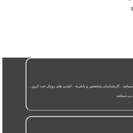
 در حوزه گردشگری و تورهای اختصاصی سرتاسر دنیا میباشد . کارشناسان متخصص و باتجربه ، کشتی های رویال جت کروز ،
 پی میباشد