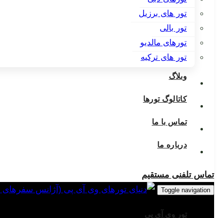
تور های برزیل
تور بالی
تورهای مالدیو
تور های ترکیه
وبلاگ
کاتالوگ تورها
تماس با ما
درباره ما
تماس تلفنی مستقیم
Toggle navigation
تور وی آی پی