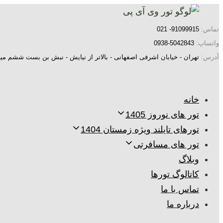
پرش
رفتن
به
لینک
تماس:
91099915- 021
ها
ناوبری
واتساپ:
5042843-0938
اولیه
آدرس:
تهران - خیابان اشرفی اصفهانی - بالاتر از نیایش - نبش بن بست ششم میر
پرش
به
خانه
محتوا
تور های نوروز 1405
تورهای تایلند ویژه زمستان 1404
تور های مسافرتی
وبلاگ
کاتالوگ تورها
تماس با ما
درباره ما