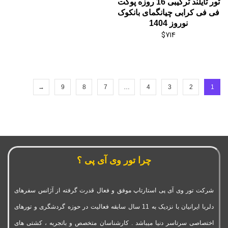
تور تایلند ترکیبی 16 روزه پوکت
فی فی کرابی چیانگمای بانکوک
نوروز 1404
$
714
→
9
8
7
…
4
3
2
1
چرا تور وی آی پی ؟
شرکت تور وی آی پی استارتاپ موفق و فعال قدرت گرفته از آژانس سفرهای
دلربا ایرانیان با نزدیک به 11 سال سابقه فعالیت در حوزه گردشگری و تورهای
اختصاصی سرتاسر دنیا میباشد . کارشناسان متخصص و باتجربه ، کشتی های