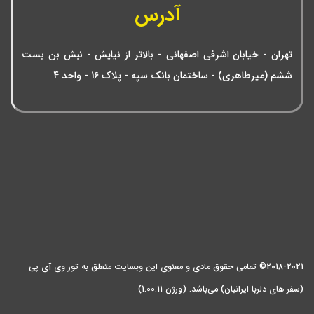
آدرس
تهران - خیابان اشرفی اصفهانی - بالاتر از نیایش - نبش بن بست
ششم (میرطاهری) - ساختمان بانک سپه - پلاک 16 - واحد 4
2018-2021© تمامی حقوق مادی و معنوی این وبسایت متعلق به تور وی آی پی
(سفر های دلربا ایرانیان) می‌باشد. (ورژن 1.00.11)