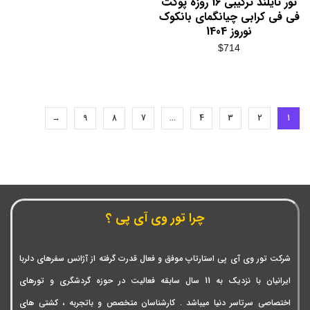
تور تایلند ترکیبی 16 روزه پوکت
فی فی کرابی چیانگمای بانکوک
نوروز 1404
$
714
→
9
8
7
…
4
3
2
1
چرا تور وی آی پی ؟
شرکت تور وی آی پی استارتاپ موفق و فعال قدرت گرفته از آژانس سفرهای دلربا
ایرانیان با نزدیک به 11 سال سابقه فعالیت در حوزه گردشگری و تورهای
اختصاصی سرتاسر دنیا میباشد . کارشناسان متخصص و باتجربه ، کشتی های