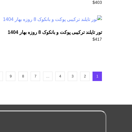
$
403
تور تایلند ترکیبی پوکت و بانکوک 8 روزه بهار 1404
$
417
9
8
7
…
4
3
2
1