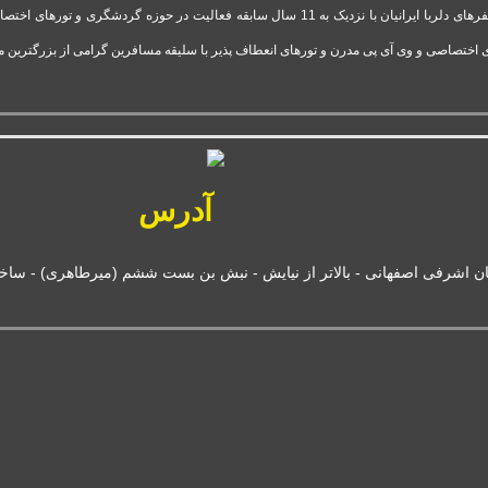
شرکت تور وی آی پی استارتاپ موفق و فعال قدرت گرفته از آژانس سفرهای دلربا ایرانیان با نزدیک 
 اختصاصی و وی آی پی مدرن و تورهای انعطاف پذیر با سلیقه مسافرین گرامی از بزرگترین 
آدرس
ان اشرفی اصفهانی - بالاتر از نیایش - نبش بن بست ششم (میرطاهری) - ساختمان بانک 