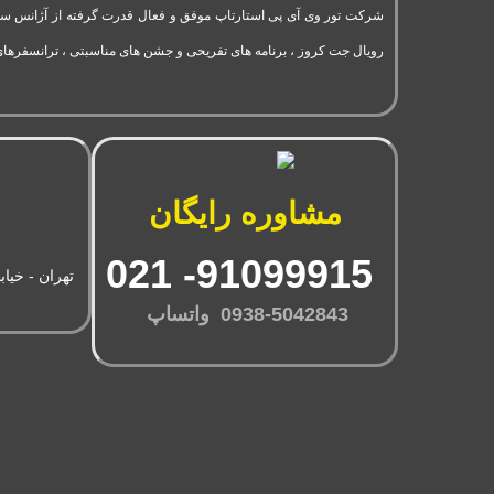
رویال جت کروز ، برنامه های تفریحی و جشن های مناسبتی ، ترانسفرهای
مشاوره رایگان
91099915- 021
تهران - خیاب
0938-5042843 واتساپ