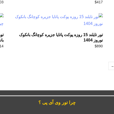
03
$
417
تور تایلند 15 روزه پوکت پاتایا جزیره کوچانگ بانکوک
نوروز 1404
بان
14
$
890
→
چرا تور وی آی پی ؟