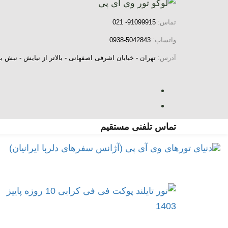
رش
فتن
ه
ینک
تماس:
91099915- 021
ا
اوبری
واتساپ:
5042843-0938
ولیه
آدرس:
تهران - خیابان اشرفی اصفهانی - بالاتر از نیایش - نب
رش
ه
حتوا
تماس تلفنی مستقیم