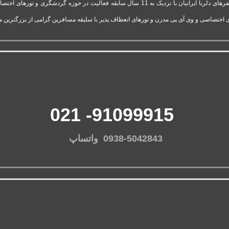
شرکت تور وی آی پی استارتاپ موفق و فعال قدرت گرفته از آژانس سفرهای دلربا ایرانیان با نزدیک 
 اختصاصی و وی آی پی مدرن و تورهای انعطاف پذیر با سلیقه مسافرین گرامی از بزرگترین 
91099915- 021
0938-5042843 واتساپ