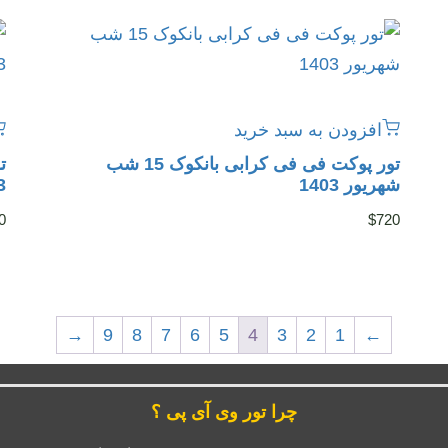
افزودن به سبد خرید
تور پوکت فی فی کرابی بانکوک 15 شب
شهریور 1403
3
0
$
720
→
9
8
7
6
5
4
3
2
1
←
چرا تور وی آی پی ؟