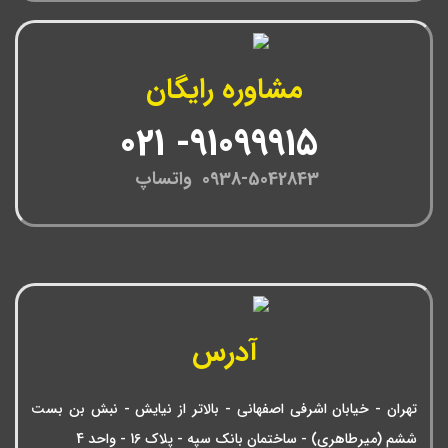
مشاوره رایگان
91099915- 021
0938-5042843 واتساپ
آدرس
تهران - خیابان اشرفی اصفهانی - بالاتر از نیایش - نبش بن بست
ششم (میرطاهری) - ساختمان بانک سپه - پلاک 16 - واحد 4