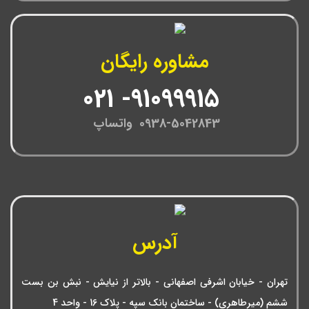
مشاوره رایگان
91099915- 021
0938-5042843 واتساپ
آدرس
تهران - خیابان اشرفی اصفهانی - بالاتر از نیایش - نبش بن بست
ششم (میرطاهری) - ساختمان بانک سپه - پلاک 16 - واحد 4