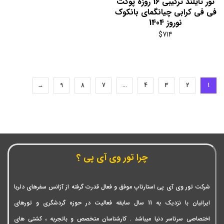
تور تایلند ترکیبی 16 روزه پوکت
فی فی کرابی چیانگمای بانکوک
نوروز 1404
$
714
→
9
8
7
…
4
3
2
1
چرا تور وی آی پی ؟
شرکت تور وی آی پی استارتاپ موفق و فعال قدرت گرفته از آژانس سفرهای دلربا
ایرانیان با نزدیک به 11 سال سابقه فعالیت در حوزه گردشگری و تورهای
اختصاصی سرتاسر دنیا میباشد . کارشناسان متخصص و باتجربه ، کشتی های