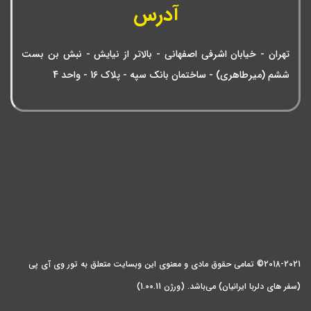
آدرس
تهران - خیابان اشرفی اصفهانی - بالاتر از نیایش - نبش بن بست
ششم (میرطاهری) - ساختمان بانک سپه - پلاک 16 - واحد 4
2018-2021© تمامی حقوق مادی و معنوی این وبسایت متعلق به تور وی آی پی
(سفر های دلربا ایرانیان) می‌باشد. (ورژن 1.00.11)