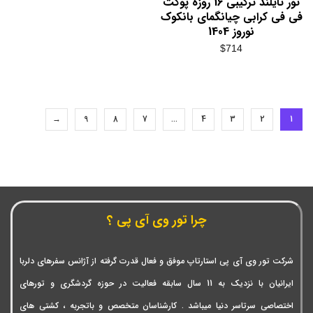
تور تایلند ترکیبی 16 روزه پوکت
فی فی کرابی چیانگمای بانکوک
نوروز 1404
$
714
→
9
8
7
…
4
3
2
1
چرا تور وی آی پی ؟
شرکت تور وی آی پی استارتاپ موفق و فعال قدرت گرفته از آژانس سفرهای دلربا
ایرانیان با نزدیک به 11 سال سابقه فعالیت در حوزه گردشگری و تورهای
اختصاصی سرتاسر دنیا میباشد . کارشناسان متخصص و باتجربه ، کشتی های