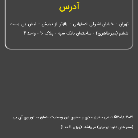
آدرس
تهران - خیابان اشرفی اصفهانی - بالاتر از نیایش - نبش بن بست
ششم (میرطاهری) - ساختمان بانک سپه - پلاک 16 - واحد 4
2018-2021© تمامی حقوق مادی و معنوی این وبسایت متعلق به تور وی آی پی
(سفر های دلربا ایرانیان) می‌باشد. (ورژن 1.00.11)