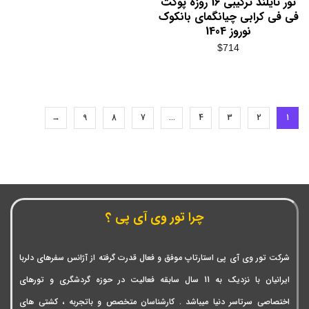
تور تایلند ترکیبی 16 روزه پوکت
فی فی کرابی چیانگمای بانکوک
نوروز 1404
$
714
→
9
8
7
…
4
3
2
1
چرا تور وی آی پی ؟
شرکت تور وی آی پی استارتاپ موفق و فعال قدرت گرفته از آژانس سفرهای دلربا
ایرانیان با نزدیک به 11 سال سابقه فعالیت در حوزه گردشگری و تورهای
اختصاصی سرتاسر دنیا میباشد . کارشناسان متخصص و باتجربه ، کشتی های