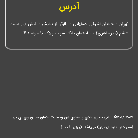
آدرس
تهران - خیابان اشرفی اصفهانی - بالاتر از نیایش - نبش بن بست
ششم (میرطاهری) - ساختمان بانک سپه - پلاک 16 - واحد 4
2018-2021© تمامی حقوق مادی و معنوی این وبسایت متعلق به تور وی آی پی
(سفر های دلربا ایرانیان) می‌باشد. (ورژن 1.00.11)