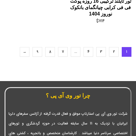
تور تایلند ترکیبی 16 روزه پوکت
فی فی کرابی چیانگمای بانکوک
نوروز 1404
$
714
→
9
8
7
…
4
3
2
1
چرا تور وی آی پی ؟
شرکت تور وی آی پی استارتاپ موفق و فعال قدرت گرفته از آژانس سفرهای دلربا
ایرانیان با نزدیک به 11 سال سابقه فعالیت در حوزه گردشگری و تورهای
اختصاصی سرتاسر دنیا میباشد . کارشناسان متخصص و باتجربه ، کشتی های