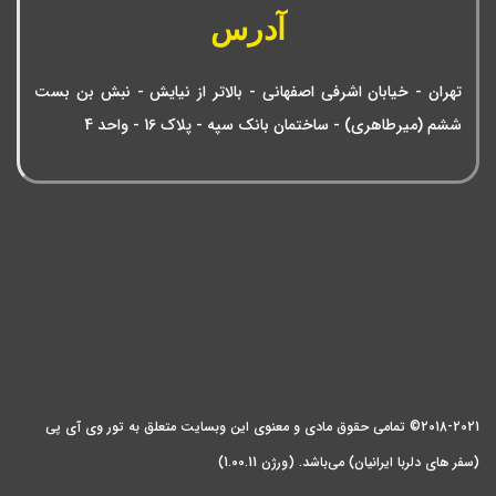
آدرس
تهران - خیابان اشرفی اصفهانی - بالاتر از نیایش - نبش بن بست
ششم (میرطاهری) - ساختمان بانک سپه - پلاک 16 - واحد 4
2018-2021© تمامی حقوق مادی و معنوی این وبسایت متعلق به تور وی آی پی
(سفر های دلربا ایرانیان) می‌باشد. (ورژن 1.00.11)