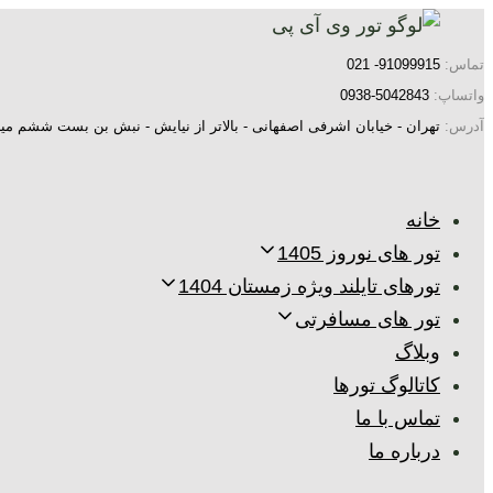
پرش
رفتن
به
لینک
تماس:
91099915- 021
ها
ناوبری
واتساپ:
5042843-0938
اولیه
آدرس:
تهران - خیابان اشرفی اصفهانی - بالاتر از نیایش - نبش بن بست ششم میر
پرش
به
خانه
محتوا
تور های نوروز 1405
تورهای تایلند ویژه زمستان 1404
تور های مسافرتی
وبلاگ
کاتالوگ تورها
تماس با ما
درباره ما