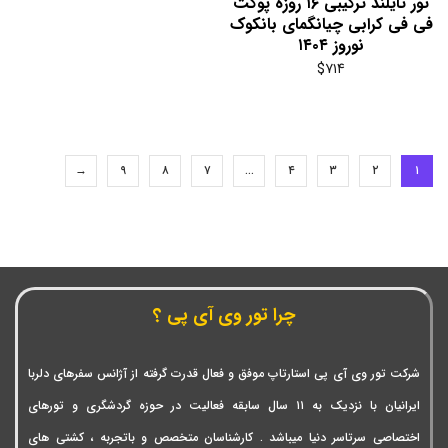
تور تایلند ترکیبی ۱۶ روزه پوکت
فی فی کرابی چیانگمای بانکوک
نوروز ۱۴۰۴
$
۷۱۴
→
۹
۸
۷
…
۴
۳
۲
۱
چرا تور وی آی پی ؟
شرکت تور وی آی پی استارتاپ موفق و فعال قدرت گرفته از آژانس سفرهای دلربا
ایرانیان با نزدیک به ۱۱ سال سابقه فعالیت در حوزه گردشگری و تورهای
اختصاصی سرتاسر دنیا میباشد . کارشناسان متخصص و باتجربه ، کشتی های