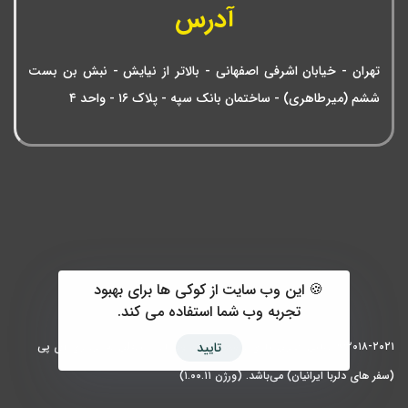
آدرس
تهران - خیابان اشرفی اصفهانی - بالاتر از نیایش - نبش بن بست
ششم (میرطاهری) - ساختمان بانک سپه - پلاک ۱۶ - واحد ۴
🍪 این وب سایت از کوکی ها برای بهبود
تجربه وب شما استفاده می کند.
۲۰۱۸-۲۰۲۱© تمامی حقوق مادی و معنوی این وبسایت متعلق به تور وی آی پی
تایید
(سفر های دلربا ایرانیان) می‌باشد. (ورژن ۱.۰۰.۱۱)