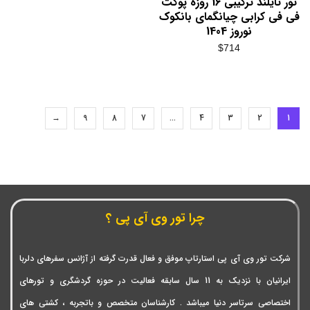
تور تایلند ترکیبی 16 روزه پوکت
فی فی کرابی چیانگمای بانکوک
نوروز 1404
$
714
→
9
8
7
…
4
3
2
1
چرا تور وی آی پی ؟
شرکت تور وی آی پی استارتاپ موفق و فعال قدرت گرفته از آژانس سفرهای دلربا
ایرانیان با نزدیک به 11 سال سابقه فعالیت در حوزه گردشگری و تورهای
اختصاصی سرتاسر دنیا میباشد . کارشناسان متخصص و باتجربه ، کشتی های