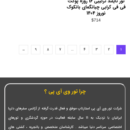
تور تایلند ترکیبی 16 روزه پوکت
فی فی کرابی چیانگمای بانکوک
نوروز 1404
$
714
→
9
8
7
…
4
3
2
1
چرا تور وی آی پی ؟
شرکت تور وی آی پی استارتاپ موفق و فعال قدرت گرفته از آژانس سفرهای دلربا
ایرانیان با نزدیک به 11 سال سابقه فعالیت در حوزه گردشگری و تورهای
اختصاصی سرتاسر دنیا میباشد . کارشناسان متخصص و باتجربه ، کشتی های