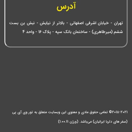
آدرس
تهران - خیابان اشرفی اصفهانی - بالاتر از نیایش - نبش بن بست
ششم (میرطاهری) - ساختمان بانک سپه - پلاک 16 - واحد 4
2018-2021© تمامی حقوق مادی و معنوی این وبسایت متعلق به تور وی آی پی
(سفر های دلربا ایرانیان) می‌باشد. (ورژن 1.00.11)