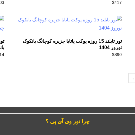
03
$
417
تور تایلند 15 روزه پوکت پاتایا جزیره کوچانگ بانکوک
نوروز 1404
بان
14
$
890
→
چرا تور وی آی پی ؟