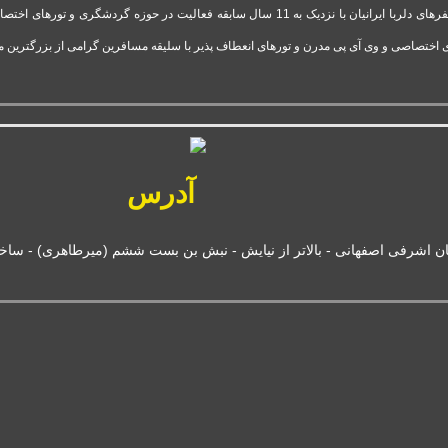
شرکت تور وی آی پی استارتاپ موفق و فعال قدرت گرفته از آژانس سفرهای دلربا ایرانیان با نزدیک 
 اختصاصی و وی آی پی مدرن و تورهای انعطاف پذیر با سلیقه مسافرین گرامی از بزرگترین 
آدرس
ان اشرفی اصفهانی - بالاتر از نیایش - نبش بن بست ششم (میرطاهری) - ساختمان بانک 