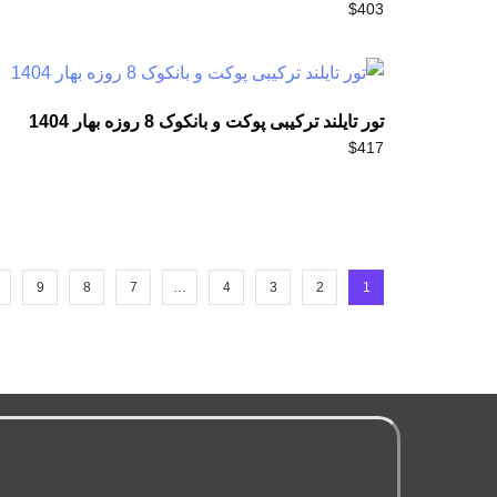
$
403
تور تایلند ترکیبی پوکت و بانکوک 8 روزه بهار 1404
$
417
9
8
7
…
4
3
2
1