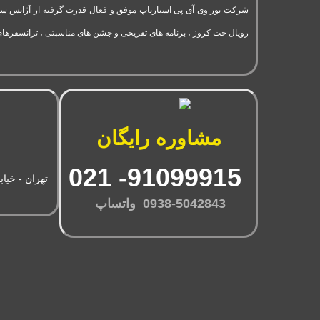
رویال جت کروز ، برنامه های تفریحی و جشن های مناسبتی ، ترانسفرهای
مشاوره رایگان
91099915- 021
تهران - خیاب
0938-5042843 واتساپ