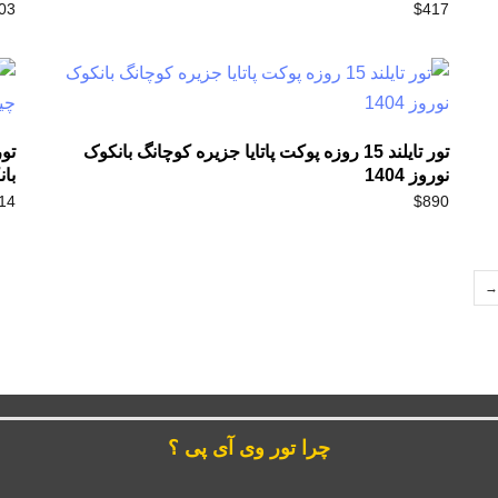
03
$
417
تور تایلند 15 روزه پوکت پاتایا جزیره کوچانگ بانکوک
نوروز 1404
بان
14
$
890
→
چرا تور وی آی پی ؟