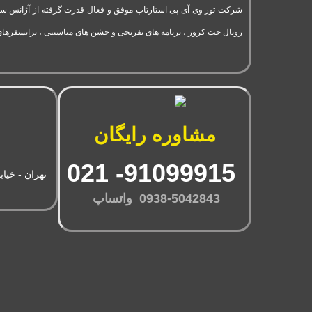
رویال جت کروز ، برنامه های تفریحی و جشن های مناسبتی ، ترانسفرهای
مشاوره رایگان
91099915- 021
تهران - خیاب
0938-5042843 واتساپ