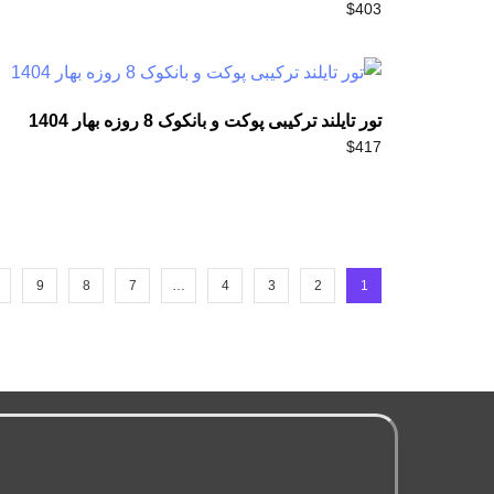
$
403
تور تایلند ترکیبی پوکت و بانکوک 8 روزه بهار 1404
$
417
9
8
7
…
4
3
2
1