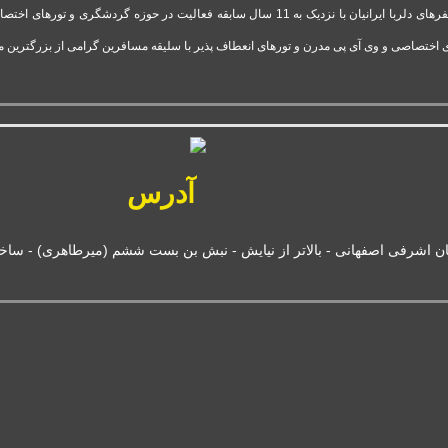
شرکت تور وی آی پی استارتاپ موفق و فعال قدرت گرفته از آژانس سفرهای دلربا ایرانیان با نزدیک 
 اختصاصی و وی آی پی مدرن و تورهای انعطاف پذیر با سلیقه مسافرین گرامی از بزرگترین 
آدرس
ان اشرفی اصفهانی - بالاتر از نیایش - نبش بن بست ششم (میرطاهری) - ساختمان بانک 