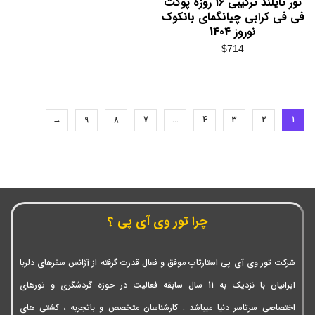
تور تایلند ترکیبی 16 روزه پوکت
فی فی کرابی چیانگمای بانکوک
نوروز 1404
$
714
→
9
8
7
…
4
3
2
1
چرا تور وی آی پی ؟
شرکت تور وی آی پی استارتاپ موفق و فعال قدرت گرفته از آژانس سفرهای دلربا
ایرانیان با نزدیک به 11 سال سابقه فعالیت در حوزه گردشگری و تورهای
اختصاصی سرتاسر دنیا میباشد . کارشناسان متخصص و باتجربه ، کشتی های