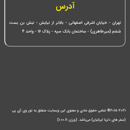
آدرس
تهران - خیابان اشرفی اصفهانی - بالاتر از نیایش - نبش بن بست
ششم (میرطاهری) - ساختمان بانک سپه - پلاک 16 - واحد 4
2018-2021© تمامی حقوق مادی و معنوی این وبسایت متعلق به تور وی آی پی
(سفر های دلربا ایرانیان) می‌باشد. (ورژن 1.00.11)