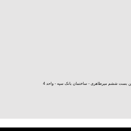
ش بن بست ششم میرطاهری - ساختمان بانک سپه - واحد 4