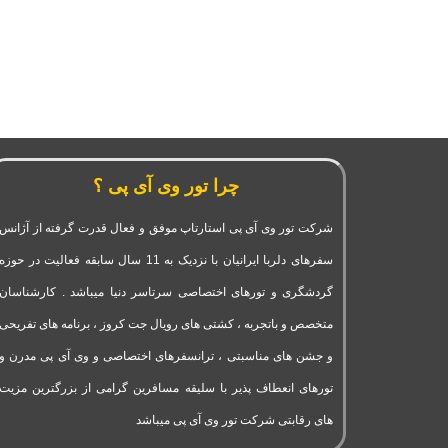
چرا تور وی آی پی ؟
شرکت تور وی آی پی استارتاپ موفق و فعال قدرت گرفته از آژانس
سفرهای دلربا ایرانیان با نزدیک به 11 سال سابقه فعالیت در حوزه
گردشگری و تورهای اختصاصی سرتاسر دنیا میباشد . کارشناسان
متخصص و باتجربه ، کشتی های رویال جت کروز ، برنامه های تفریحی
و جشن های مناسبتی ، ترانسفرهای اختصاصی و وی آی پی مدرن و
تورهای انعطاف پذیر با سلیقه مسافرین گرامی از بزرگترین مزیت
های رقابتی شرکت تور وی آی پی میباشد