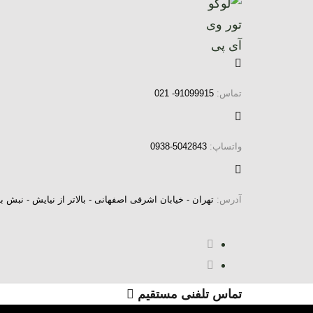
رش
فتن
ه
ینک
ا
اوبری
ولیه
رش
تماس:
91099915- 021
ه
حتوا
واتساپ:
5042843-0938
آدرس:
تهران - خیابان اشرفی اصفهانی - بالاتر از نیایش - نب
تماس تلفنی مستقیم