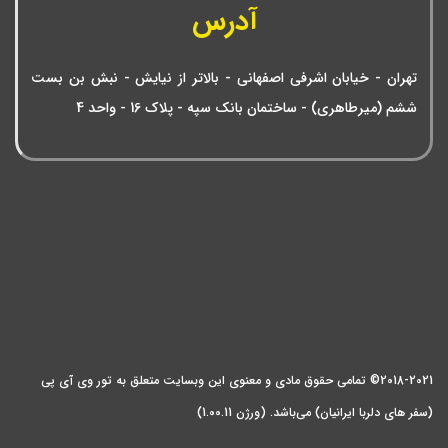
آدرس
تهران - خیابان اشرفی اصفهانی - بالاتر از نیایش - نبش بن بست
ششم (میرطاهری) - ساختمان بانک سپه - پلاک 16 - واحد 4
2018-2021© تمامی حقوق مادی و معنوی این وبسایت متعلق به تور وی آی پی
(سفر های دلربا ایرانیان) می‌باشد. (ورژن 1.00.11)