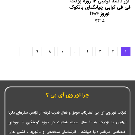
تور تایلند ترکیبی 16 روزه پوکت
فی فی کرابی چیانگمای بانکوک
نوروز 1404
$
714
→
9
8
7
…
4
3
2
1
چرا تور وی آی پی ؟
شرکت تور وی آی پی استارتاپ موفق و فعال قدرت گرفته از آژانس سفرهای دلربا
ایرانیان با نزدیک به 11 سال سابقه فعالیت در حوزه گردشگری و تورهای
اختصاصی سرتاسر دنیا میباشد . کارشناسان متخصص و باتجربه ، کشتی های